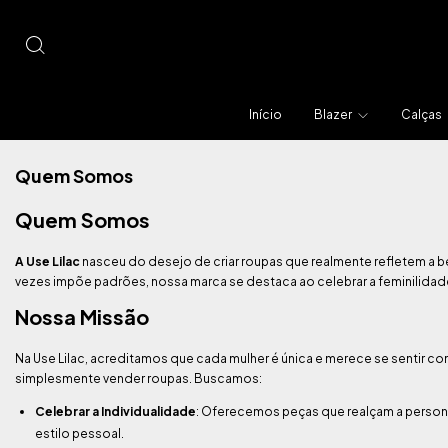
Início
Blazer
Calças
Quem Somos
Quem Somos
A Use Lilac
nasceu do desejo de criar roupas que realmente refletem a 
vezes impõe padrões, nossa marca se destaca ao celebrar a feminilidade 
Nossa Missão
Na Use Lilac, acreditamos que cada mulher é única e merece se sentir con
simplesmente vender roupas. Buscamos:
Celebrar a Individualidade
: Oferecemos peças que realçam a person
estilo pessoal.