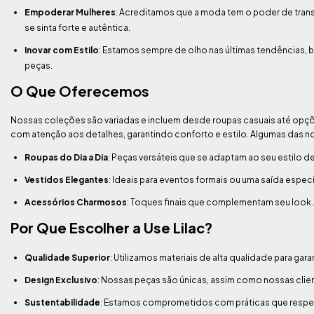
Empoderar Mulheres
: Acreditamos que a moda tem o poder de trans
se sinta forte e autêntica.
Inovar com Estilo
: Estamos sempre de olho nas últimas tendências
peças.
O Que Oferecemos
Nossas coleções são variadas e incluem desde roupas casuais até op
com atenção aos detalhes, garantindo conforto e estilo. Algumas das n
Roupas do Dia a Dia
: Peças versáteis que se adaptam ao seu estilo de
Vestidos Elegantes
: Ideais para eventos formais ou uma saída especi
Acessórios Charmosos
: Toques finais que complementam seu look.
Por Que Escolher a Use Lilac?
Qualidade Superior
: Utilizamos materiais de alta qualidade para gara
Design Exclusivo
: Nossas peças são únicas, assim como nossas clie
Sustentabilidade
: Estamos comprometidos com práticas que respe