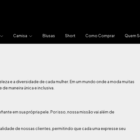
Camisa
Blusas
Short
Como Comprar
Quem 
beleza e a diversidade de cada mulher. Em um mundo onde a moda muitas
de maneira única e inclusiva.
fiante em sua própria pele. Por isso, nossa missão vai além de
alidade de nossas clientes, permitindo que cada uma expresse seu