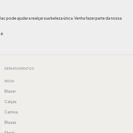
c pode ajudar a realçar sua beleza única. Venha fazer parte da nossa
 é.
DEPARTAMENTOS
Início
Blazer
Calças
Camisa
Blusas
Short