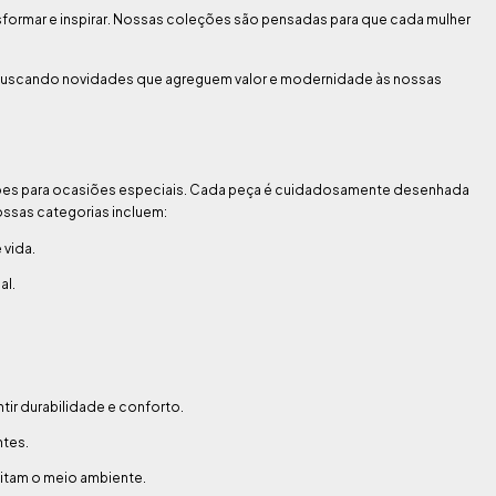
formar e inspirar. Nossas coleções são pensadas para que cada mulher
, buscando novidades que agreguem valor e modernidade às nossas
ções para ocasiões especiais. Cada peça é cuidadosamente desenhada
ossas categorias incluem:
 vida.
al.
ntir durabilidade e conforto.
ntes.
itam o meio ambiente.