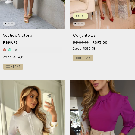
15
%
OFF
Vestido Victoria
Conjunto Liz
R$99,98
R$109,99
R$93,00
2
x de
R$50,98
+6
2
x de
R$54,81
COMPRAR
COMPRAR