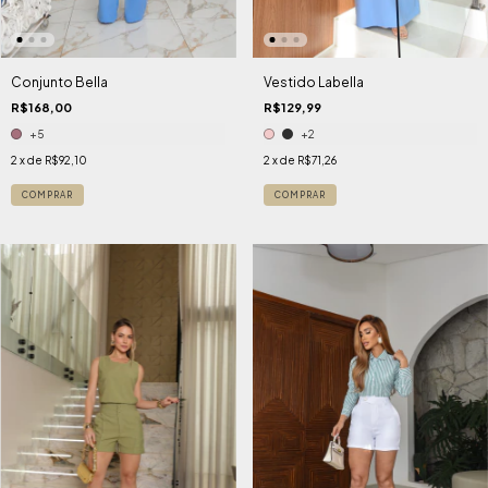
Conjunto Bella
Vestido Labella
R$168,00
R$129,99
+5
+2
2
x de
R$92,10
2
x de
R$71,26
COMPRAR
COMPRAR