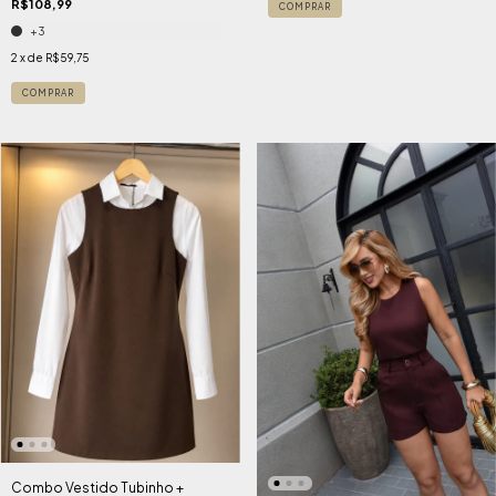
R$108,99
COMPRAR
+3
2
x de
R$59,75
COMPRAR
Combo Vestido Tubinho +