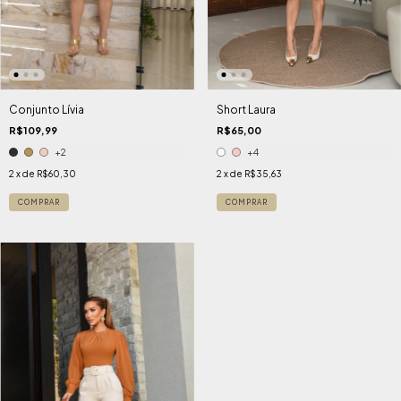
Short Laura
Conjunto Lívia
R$65,00
R$109,99
+4
+2
2
x de
R$35,63
2
x de
R$60,30
COMPRAR
COMPRAR