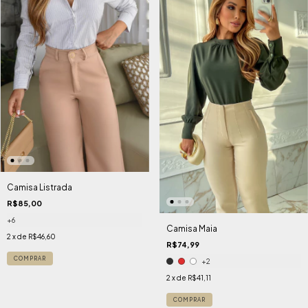
Camisa Listrada
R$85,00
+6
Camisa Maia
2
x de
R$46,60
R$74,99
COMPRAR
+2
2
x de
R$41,11
COMPRAR