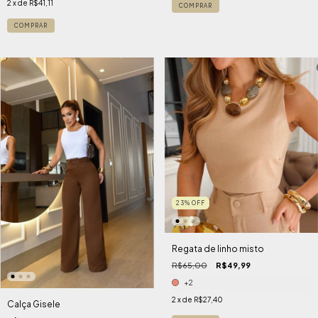
2
x de
R$41,11
COMPRAR
COMPRAR
23
%
OFF
Regata de linho misto
R$65,00
R$49,99
+2
2
x de
R$27,40
Calça Gisele