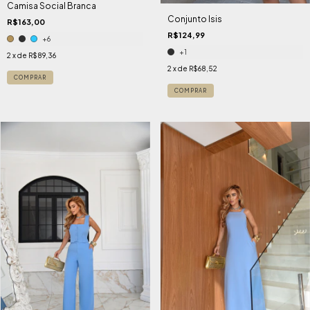
Camisa Social Branca
Conjunto Isis
R$163,00
R$124,99
+6
+1
2
x de
R$89,36
2
x de
R$68,52
COMPRAR
COMPRAR