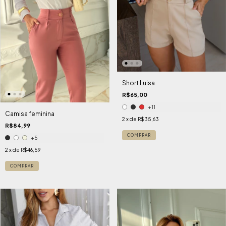
Short Luisa
R$65,00
+11
Camisa feminina
2
x de
R$35,63
R$84,99
COMPRAR
+5
2
x de
R$46,59
COMPRAR