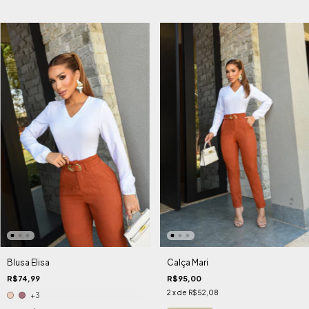
Blusa Elisa
Calça Mari
R$74,99
R$95,00
2
x de
R$52,08
+3