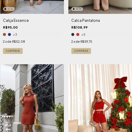
Calça Essence
Calca Pantalona
R$95,00
R$108,99
+3
+5
2
x de
R$52,08
2
x de
R$59,75
COMPRAR
COMPRAR