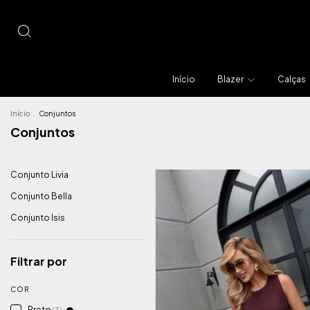
Início
Blazer
Calças
Início
.
Conjuntos
Conjuntos
Conjunto Livia
Conjunto Bella
Conjunto Isis
Filtrar por
COR
Preto