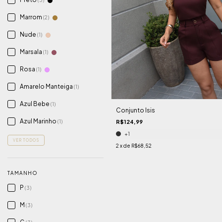
(3)
Marrom
(2)
Nude
(1)
Marsala
(1)
Rosa
(1)
Amarelo Manteiga
(1)
Azul Bebe
(1)
Conjunto Isis
Azul Marinho
R$124,99
(1)
+1
VER TODOS
2
x de
R$68,52
TAMANHO
P
(3)
M
(3)