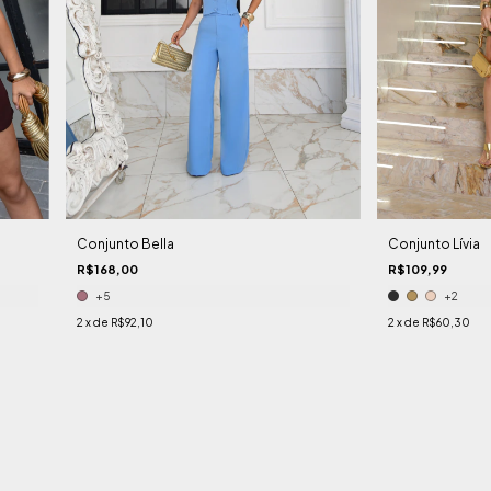
Conjunto Bella
Conjunto Lívia
R$168,00
R$109,99
+5
+2
2
x de
R$92,10
2
x de
R$60,30