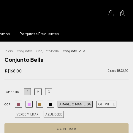
0
Somos
Perguntas Frequentes
Início
.
Conjuntos
.
Conjunto Bella
.
Conjunto Bella
Conjunto Bella
R$168,00
2
x de
R$92,10
P
M
G
TAMANHO
AMARELO MANTEIGA
OFF WHITE
COR
VERDE MILITAR
AZUL BEBE