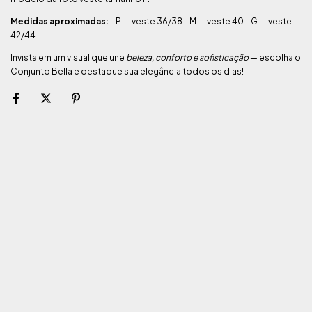
Medidas aproximadas:
- P — veste 36/38 - M — veste 40 - G — veste
42/44
Invista em um visual que une
beleza, conforto e sofisticação
— escolha o
Conjunto Bella e destaque sua elegância todos os dias!