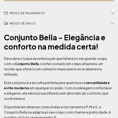
MEIOS DE PAGAMENTO
MEIOS DE ENVIO
Conjunto Bella – Elegância e
conforto na medida certa!
Descubra o
toque de sofisticação
que faltava no seu guarda-roupa
com o
Conjunto Bella
, confeccionado em crepe alfaiataria, um
tecido que oferece um caimento impecável e um acabamento
refinado.
Este conjunto é a escolha perfeita para quem busca
versatilidade e
estilo moderno
em qualquer ocasião. Com modelagem confortável
e elegante, ele valoriza sua silhueta sem abrir mão do conforto que
você merece.
Disponível em diversas cores lindas e nos tamanhos P, M e G, o
Conjunto Bella se adapta ao seu corpo com charme e praticidade. A
modelo da foto veste tamanho P.