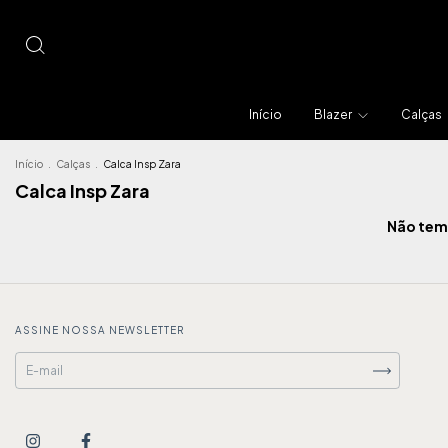
Início
Blazer
Calças
Início
.
Calças
.
Calca Insp Zara
Calca Insp Zara
Não temo
ASSINE NOSSA NEWSLETTER