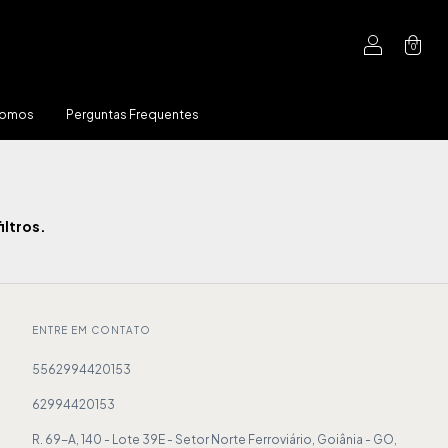
0
Somos
Perguntas Frequentes
iltros.
ENTRE EM CONTATO
5562994420153
62994420153
R. 69-A, 140 - Lote 39E - Setor Norte Ferroviário, Goiânia - GO,