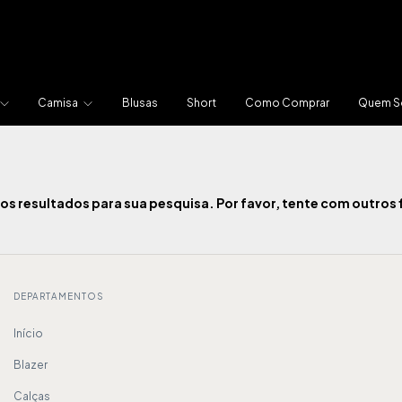
Camisa
Blusas
Short
Como Comprar
Quem 
s resultados para sua pesquisa. Por favor, tente com outros f
DEPARTAMENTOS
Início
Blazer
Calças