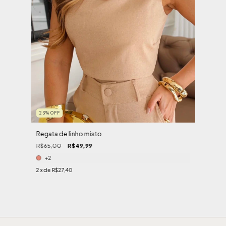
23
%
OFF
Regata de linho misto
R$65,00
R$49,99
+2
2
x de
R$27,40