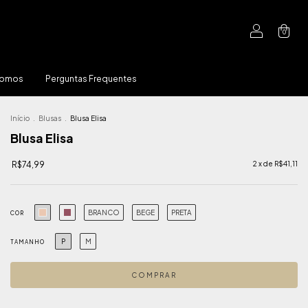
0
Somos
Perguntas Frequentes
Início
.
Blusas
.
Blusa Elisa
Blusa Elisa
R$74,99
2
x de
R$41,11
BRANCO
BEGE
PRETA
COR
P
M
TAMANHO