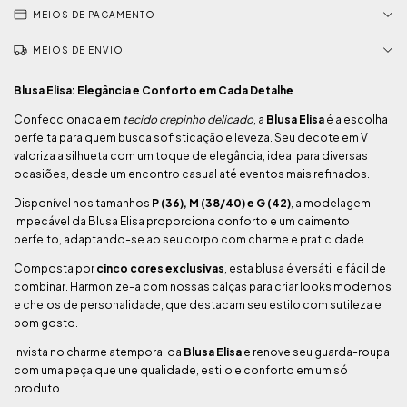
MEIOS DE PAGAMENTO
MEIOS DE ENVIO
Blusa Elisa: Elegância e Conforto em Cada Detalhe
Confeccionada em
tecido crepinho delicado
, a
Blusa Elisa
é a escolha
perfeita para quem busca sofisticação e leveza. Seu decote em V
valoriza a silhueta com um toque de elegância, ideal para diversas
ocasiões, desde um encontro casual até eventos mais refinados.
Disponível nos tamanhos
P (36), M (38/40) e G (42)
, a modelagem
impecável da Blusa Elisa proporciona conforto e um caimento
perfeito, adaptando-se ao seu corpo com charme e praticidade.
Composta por
cinco cores exclusivas
, esta blusa é versátil e fácil de
combinar. Harmonize-a com nossas calças para criar looks modernos
e cheios de personalidade, que destacam seu estilo com sutileza e
bom gosto.
Invista no charme atemporal da
Blusa Elisa
e renove seu guarda-roupa
com uma peça que une qualidade, estilo e conforto em um só
produto.