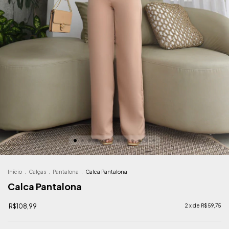
Início
.
Calças
.
Pantalona
.
Calca Pantalona
Calca Pantalona
R$108,99
2
x de
R$59,75