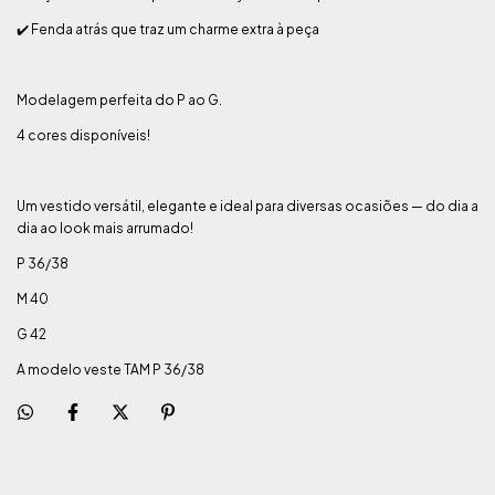
✔️ Fenda atrás que traz um charme extra à peça
Modelagem perfeita do P ao G.
4 cores disponíveis!
Um vestido versátil, elegante e ideal para diversas ocasiões — do dia a
dia ao look mais arrumado!
P 36/38
M 40
G 42
A modelo veste TAM P 36/38