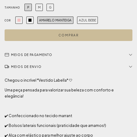
P
M
G
TAMANHO
AMARELO MANTEIGA
AZUL BEBE
COR
MEIOS DE PAGAMENTO
MEIOS DE ENVIO
Chegou o incrível *Vestido Labella* 🤍
Uma peça pensada para valorizar sua beleza com conforto e
elegância!
✔️ Confeccionado no tecido marrant
✔️ Bolsos laterais funcionais (praticidade que amamos!)
✔️ Alça com elástico para melhor ajuste ao corpo