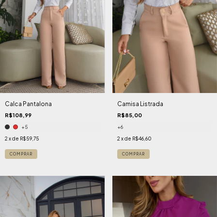
Calca Pantalona
Camisa Listrada
R$108,99
R$85,00
+5
+6
2
x de
R$59,75
2
x de
R$46,60
COMPRAR
COMPRAR