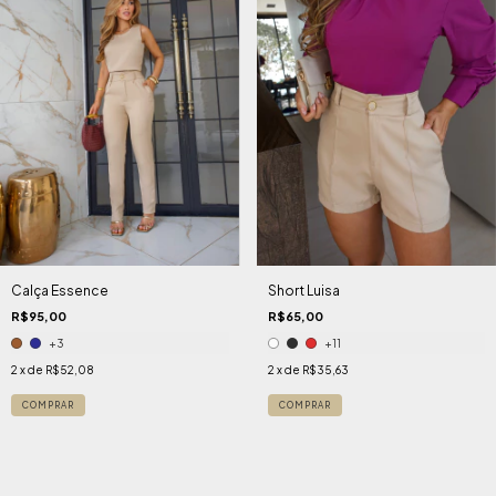
Calça Essence
Short Luisa
R$95,00
R$65,00
+3
+11
2
x de
R$52,08
2
x de
R$35,63
COMPRAR
COMPRAR