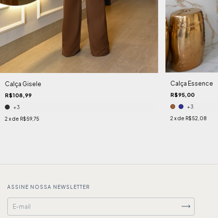
Calça Essence
Calça Gisele
R$95,00
R$108,99
+3
+3
2
x de
R$52,08
2
x de
R$59,75
ASSINE NOSSA NEWSLETTER