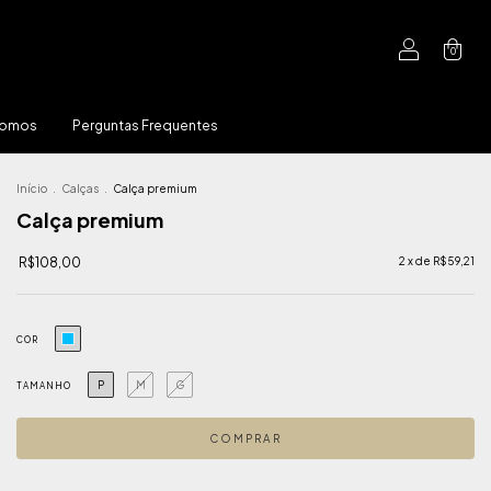
0
Somos
Perguntas Frequentes
Início
.
Calças
.
Calça premium
Calça premium
R$108,00
2
x de
R$59,21
COR
P
M
G
TAMANHO