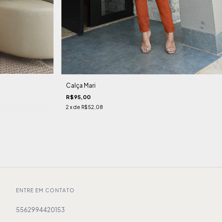
Calça Mari
R$95,00
2
x de
R$52,08
ENTRE EM CONTATO
5562994420153