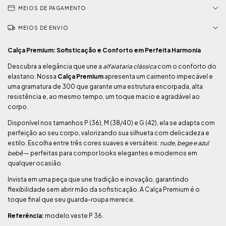
MEIOS DE PAGAMENTO
MEIOS DE ENVIO
Calça Premium: Sofisticação e Conforto em Perfeita Harmonia
Descubra a elegância que une a
alfaiataria clássica
com o conforto do
elastano. Nossa
Calça Premium
apresenta um caimento impecável e
uma gramatura de 300 que garante uma estrutura encorpada, alta
resistência e, ao mesmo tempo, um toque macio e agradável ao
corpo.
Disponível nos tamanhos P (36), M (38/40) e G (42), ela se adapta com
perfeição ao seu corpo, valorizando sua silhueta com delicadeza e
estilo. Escolha entre três cores suaves e versáteis:
nude, bege e azul
bebê
— perfeitas para compor looks elegantes e modernos em
qualquer ocasião.
Invista em uma peça que une tradição e inovação, garantindo
flexibilidade sem abrir mão da sofisticação. A Calça Premium é o
toque final que seu guarda-roupa merece.
Referência:
modelo veste P 36.